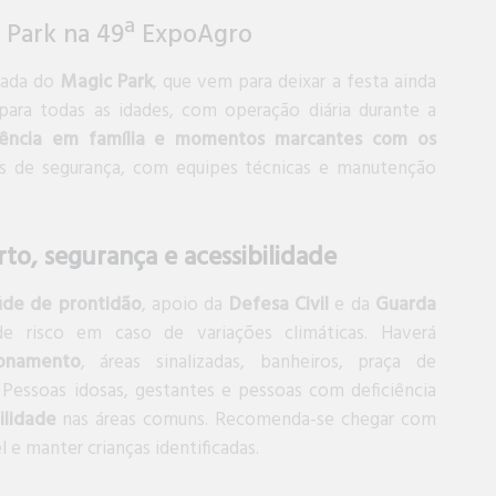
c Park na 49ª ExpoAgro
gada do
Magic Park
, que vem para deixar a festa ainda
 para todas as idades, com operação diária durante a
ivência em família e momentos marcantes com os
os de segurança, com equipes técnicas e manutenção
rto, segurança e acessibilidade
úde de prontidão
, apoio da
Defesa Civil
e da
Guarda
e risco em caso de variações climáticas. Haverá
ionamento
, áreas sinalizadas, banheiros, praça de
 Pessoas idosas, gestantes e pessoas com deficiência
ilidade
nas áreas comuns. Recomenda-se chegar com
 e manter crianças identificadas.