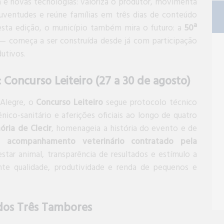
va e novas tecnologias: valoriza o produtor, movimenta
juventudes e reúne famílias em três dias de conteúdo
Nesta edição, o município também mira o futuro: a
50ª
— começa a ser construída desde já com participação
utivos.
 Concurso Leiteiro (27 a 30 de agosto)
 Alegre, o
Concurso Leiteiro
segue protocolo técnico
ico-sanitário e aferições oficiais ao longo de quatro
ria de Clecir
, homenageia a história do evento e de
om
acompanhamento veterinário contratado pela
star animal, transparência de resultados e estímulo a
nte qualidade, produtividade e renda de pequenos e
dos Três Tambores