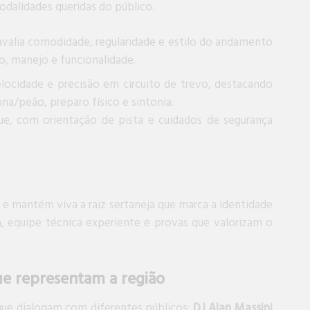
dalidades queridas do público.
 avalia comodidade, regularidade e estilo do andamento
ão, manejo e funcionalidade.
elocidade e precisão em circuito de trevo, destacando
a/peão, preparo físico e sintonia.
e, com orientação de pista e cuidados de segurança
e mantém viva a raiz sertaneja que marca a identidade
, equipe técnica experiente e provas que valorizam o
ue representam a região
s que dialogam com diferentes públicos:
DJ Alan Massini