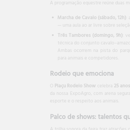
A programação equestre reúne duas mo
Marcha de Cavalo (sábado, 12h)
:
— uma aula ao ar livre sobre seleç
Três Tambores (domingo, 9h)
: v
técnica do conjunto cavalo–amazon
Ambas ocorrem na pista do parqu
para animais e competidores.
Rodeio que emociona
O
Piaçu Rodeio Show
celebra
25 anos
da nossa ExpoAgro, com arena segura
esporte e o respeito aos animais.
Palco de shows: talentos q
A trilha sonora da feira traz atraçõe