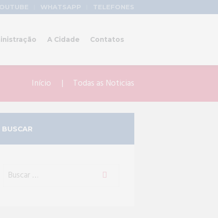
OUTUBE
WHATSAPP
TELEFONES
inistração
A Cidade
Contatos
Início
Todas as Noticias
BUSCAR