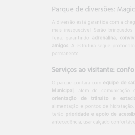
Parque de diversões: Magi
A diversão está garantida com a che
mais inesquecível. Serão brinquedos
feira, garantindo
adrenalina, conv
amigos
. A estrutura segue protocol
permanente.
Serviços ao visitante: confo
O parque contará com
equipe de sa
Municipal
, além de comunicação d
orientação de trânsito e estac
alimentação e pontos de hidratação.
terão
prioridade e apoio de acessib
antecedência, usar calçado confortável