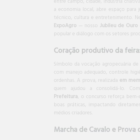
entre campo, cidade, indústria criati
a economia local, abre espaço para 
técnico, cultura e entretenimento. 
ExpoAgro
— nosso
Jubileu de Ouro
popular e diálogo com os setores prod
Coração produtivo da feira:
Símbolo da vocação agropecuária de
com manejo adequado, controle higiên
ordenhas. A prova, realizada
em memó
quem ajudou a consolidá-lo. C
Prefeitura
, o concurso reforça bem-e
boas práticas, impactando diretame
médios criadores.
Marcha de Cavalo e Prova 