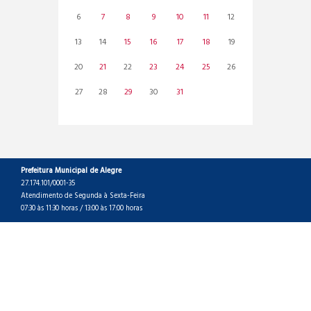
6
7
8
9
10
11
12
13
14
15
16
17
18
19
20
21
22
23
24
25
26
27
28
29
30
31
Prefeitura Municipal de Alegre
27.174.101/0001-35
Atendimento de Segunda à Sexta-Feira
07:30 às 11:30 horas / 13:00 às 17:00 horas