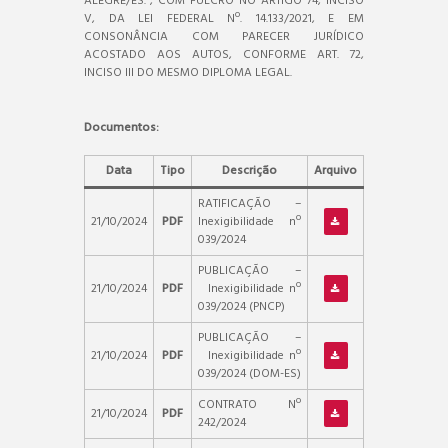
ALEGRE/ES.”, COM FULCRO NO ARTIGO 74, INCISO
V, DA LEI FEDERAL Nº. 14.133/2021, E EM
CONSONÂNCIA COM PARECER JURÍDICO
ACOSTADO AOS AUTOS, CONFORME ART. 72,
INCISO III DO MESMO DIPLOMA LEGAL.
Documentos:
Data
Tipo
Descrição
Arquivo
RATIFICAÇÃO –
21/10/2024
PDF
Inexigibilidade nº
039/2024
PUBLICAÇÃO –
21/10/2024
PDF
Inexigibilidade nº
039/2024 (PNCP)
PUBLICAÇÃO –
21/10/2024
PDF
Inexigibilidade nº
039/2024 (DOM-ES)
CONTRATO Nº
21/10/2024
PDF
242/2024