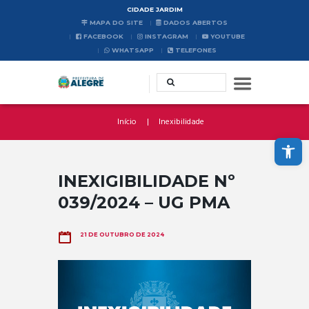
CIDADE JARDIM
MAPA DO SITE
DADOS ABERTOS
FACEBOOK
INSTAGRAM
YOUTUBE
WHATSAPP
TELEFONES
Início
Inexibilidade
Abrir a barra de ferramentas
INEXIGIBILIDADE Nº
039/2024 – UG PMA
21 DE OUTUBRO DE 2024