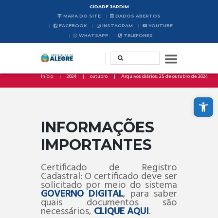
CIDADE JARDIM
MAPA DO SITE
DADOS ABERTOS
FACEBOOK
INSTAGRAM
YOUTUBE
WHATSAPP
TELEFONES
Início
2024
outubro
Arquivos diários: 25 de outubro de 2024
Abrir a barra de ferramentas
INFORMAÇÕES
IMPORTANTES
Certificado de Registro
Cadastral: O certificado deve ser
solicitado por meio do sistema
GOVERNO DIGITAL
, para saber
quais documentos são
necessários,
CLIQUE AQUI
.