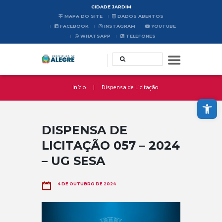
CIDADE JARDIM
MAPA DO SITE
DADOS ABERTOS
FACEBOOK
INSTAGRAM
YOUTUBE
WHATSAPP
TELEFONES
Início
Dispensa de Licitação
Abrir a barra de ferramentas
DISPENSA DE
LICITAÇÃO 057 – 2024
– UG SESA
4 DE OUTUBRO DE 2024