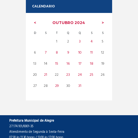
CALENDARIO
OUTUBRO
2024
D
S
T
Q
Q
S
S
1
2
3
4
5
6
7
8
9
10
11
12
13
14
15
16
17
18
19
20
21
22
23
24
25
26
27
28
29
30
31
Prefeitura Municipal de Alegre
27.174.101/0001-35
Atendimento de Segunda à Sexta-Feira
07:30 às 11:30 horas / 13:00 às 17:00 horas