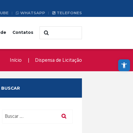
UBE
WHATSAPP
TELEFONES
ade
Contatos
Abrir a barra de ferramentas
Início
Dispensa de Licitação
BUSCAR