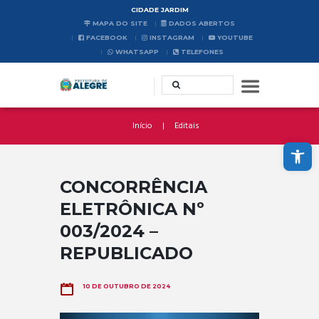
CIDADE JARDIM
MAPA DO SITE
DADOS ABERTOS
FACEBOOK
INSTAGRAM
YOUTUBE
WHATSAPP
TELEFONES
Início
Editais
Abrir a barra de ferramentas
CONCORRÊNCIA
ELETRÔNICA Nº
003/2024 –
REPUBLICADO
10 DE OUTUBRO DE 2024