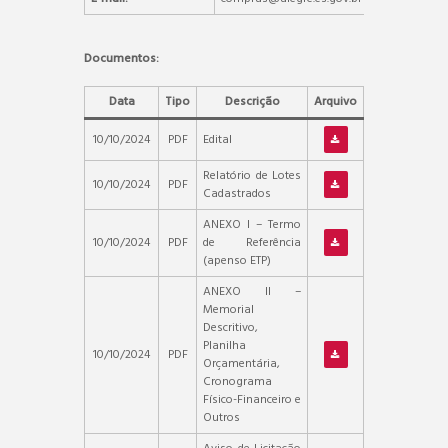
Documentos:
Data
Tipo
Descrição
Arquivo
10/10/2024
PDF
Edital
Relatório de Lotes
10/10/2024
PDF
Cadastrados
ANEXO I – Termo
10/10/2024
PDF
de Referência
(apenso ETP)
ANEXO II –
Memorial
Descritivo,
Planilha
10/10/2024
PDF
Orçamentária,
Cronograma
Físico-Financeiro e
Outros