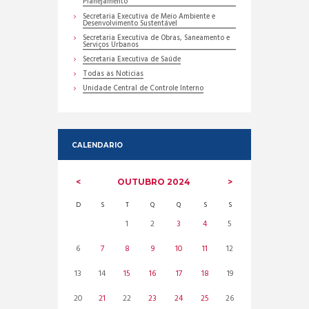
Planejamento
Secretaria Executiva de Meio Ambiente e
Desenvolvimento Sustentável
Secretaria Executiva de Obras, Saneamento e
Serviços Urbanos
Secretaria Executiva de Saúde
Todas as Noticias
Unidade Central de Controle Interno
CALENDARIO
OUTUBRO
2024
D
S
T
Q
Q
S
S
1
2
3
4
5
6
7
8
9
10
11
12
13
14
15
16
17
18
19
20
21
22
23
24
25
26