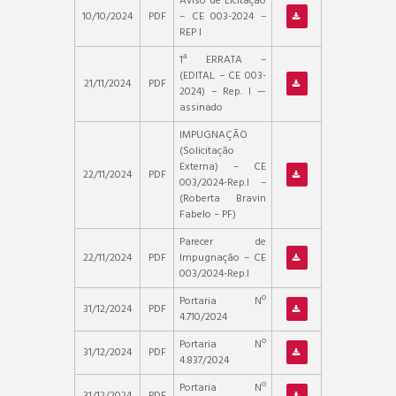
Aviso de Licitação
10/10/2024
PDF
– CE 003-2024 –
REP I
1ª ERRATA –
(EDITAL – CE 003-
21/11/2024
PDF
2024) – Rep. I —
assinado
IMPUGNAÇÃO
(Solicitação
Externa) – CE
22/11/2024
PDF
003/2024-Rep.I –
(Roberta Bravin
Fabelo – PF)
Parecer de
22/11/2024
PDF
Impugnação – CE
003/2024-Rep.I
Portaria Nº
31/12/2024
PDF
4.710/2024
Portaria Nº
31/12/2024
PDF
4.837/2024
Portaria Nº
31/12/2024
PDF