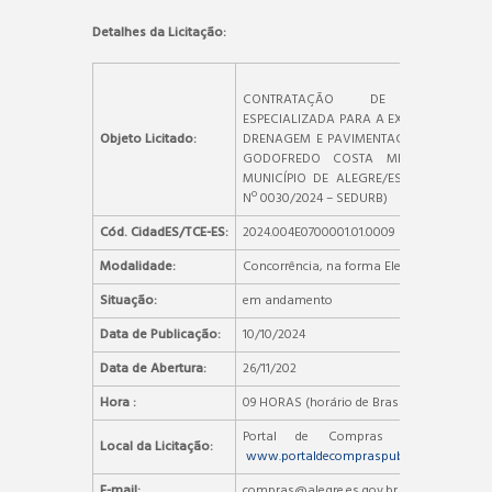
Detalhes da Licitação:
CONTRATAÇÃO DE EMPRESA
ESPECIALIZADA PARA A EXECUÇÃO DA
Objeto Licitado:
DRENAGEM E PAVIMENTAÇÃO DA RUA
GODOFREDO COSTA MENEZES, NO
MUNICÍPIO DE ALEGRE/ES (PROPOSTA
Nº 0030/2024 – SEDURB)
Cód. CidadES/TCE-ES:
2024.004E0700001.01.0009
Modalidade:
Concorrência, na forma Eletrônica
Situação:
em andamento
Data de Publicação:
10/10/2024
Data de Abertura:
26/11/202
Hora :
09 HORAS (horário de Brasília)
Portal de Compras Públicas –
Local da Licitação:
www.portaldecompraspublicas.com.br
E-mail:
compras@alegre.es.gov.br