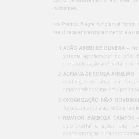
como reflorestamento em área de
nascentes.
No Prêmio Alegre Ambiental foram c
reais) cada em reconhecimento à essas
ADÃO ABREU DE OLIVEIRA
– Pro
sistema agroflorestal no síti
conscientização ambiental na co
ADRIANA DE SOUZA ANSELMO
– 
confecção de sabão, em função
empreendedorismo pelo projeto
ORGANIZAÇÃO NÃO GOVERNA
fortalecimento à agricultura famil
NEWTON BARBOZA CAMPOS
agroflorestal e ações que fa
conscientização e educação ambien