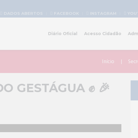
DADOS ABERTOS
FACEBOOK
INSTAGRAM
YOU
Diário Oficial
Acesso Cidadão
Adm
Início
Secr
O GESTÁGUA ✊ 🎉