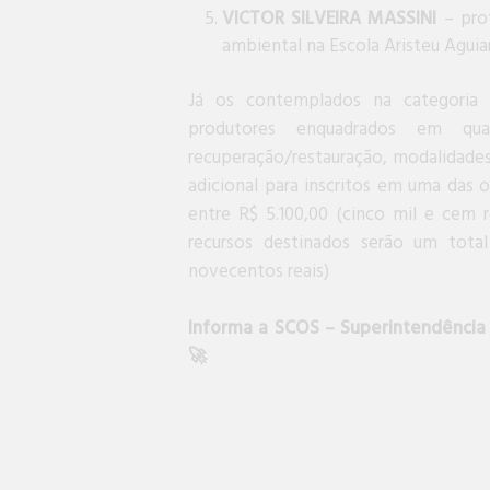
VICTOR SILVEIRA MASSINI
– pro
ambiental na Escola Aristeu Aguiar
Já os contemplados na categoria
produtores enquadrados em quat
recuperação/restauração, modalidades
adicional para inscritos em uma das o
entre R$ 5.100,00 (cinco mil e cem re
recursos destinados serão um tota
novecentos reais)
Informa a SCOS – Superintendênci
🚀