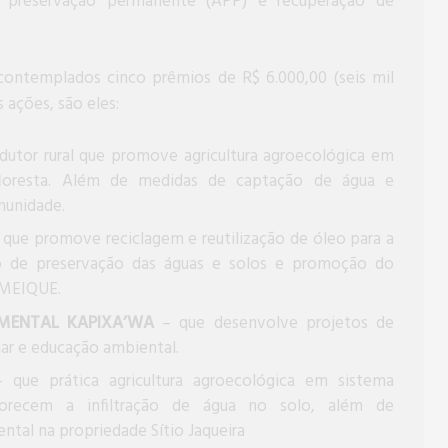
 preservação permanente (APP) e recuperação de
ontemplados cinco prêmios de R$ 6.000,00 (seis mil
 ações, são eles:
dutor rural que promove agricultura agroecológica em
o floresta. Além de medidas de captação de água e
munidade.
que promove reciclagem e reutilização de óleo para a
 de preservação das águas e solos e promoção do
 MEIQUE.
MENTAL KAPIXA’WA
– que desenvolve projetos de
iar e educação ambiental.
– que prática agricultura agroecológica em sistema
vorecem a infiltração de água no solo, além de
tal na propriedade Sítio Jaqueira