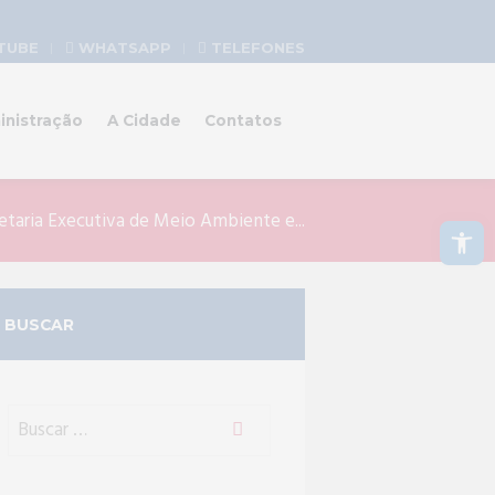
TUBE
WHATSAPP
TELEFONES
inistração
A Cidade
Contatos
Abrir a barra de ferramentas
etaria Executiva de Meio Ambiente e...
BUSCAR