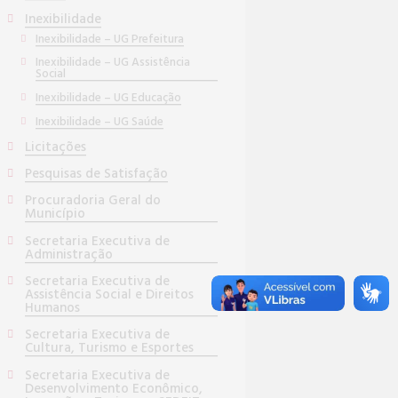
Inexibilidade
Inexibilidade – UG Prefeitura
Inexibilidade – UG Assistência
Social
Inexibilidade – UG Educação
Inexibilidade – UG Saúde
Licitações
Pesquisas de Satisfação
Procuradoria Geral do
Município
Secretaria Executiva de
Administração
Secretaria Executiva de
Assistência Social e Direitos
Humanos
Secretaria Executiva de
Cultura, Turismo e Esportes
Secretaria Executiva de
Desenvolvimento Econômico,