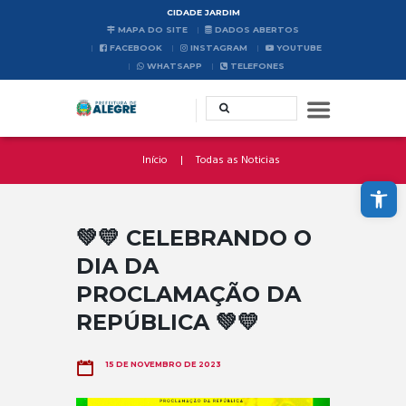
CIDADE JARDIM
MAPA DO SITE
DADOS ABERTOS
FACEBOOK
INSTAGRAM
YOUTUBE
WHATSAPP
TELEFONES
Início
Todas as Noticias
Abrir a barra de ferramentas
💚💛 CELEBRANDO O
DIA DA
PROCLAMAÇÃO DA
REPÚBLICA 💚💛
15 DE NOVEMBRO DE 2023