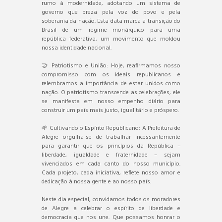
rumo à modernidade, adotando um sistema de
governo que preza pela voz do povo e pela
soberania da nação. Esta data marca a transição do
Brasil de um regime monárquico para uma
república federativa, um movimento que moldou
nossa identidade nacional.
🤝 Patriotismo e União: Hoje, reafirmamos nosso
compromisso com os ideais republicanos e
relembramos a importância de estar unidos como
nação. O patriotismo transcende as celebrações; ele
se manifesta em nosso empenho diário para
construir um país mais justo, igualitário e próspero.
🌱 Cultivando o Espírito Republicano: A Prefeitura de
Alegre orgulha-se de trabalhar incessantemente
para garantir que os princípios da República –
liberdade, igualdade e fraternidade – sejam
vivenciados em cada canto do nosso município.
Cada projeto, cada iniciativa, reflete nosso amor e
dedicação à nossa gente e ao nosso país.
Neste dia especial, convidamos todos os moradores
de Alegre a celebrar o espírito de liberdade e
democracia que nos une. Que possamos honrar o