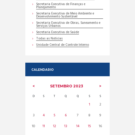
Secretaria Executiva de Finanças e
Planejamento
Secretaria Executiva de Meio Ambiente e
Desenvolvimento Sustentável
Secretaria Executiva de Obras, Saneamento e
Serviços Urbanos
Secretaria Executiva de Saúde
Todas as Noticias
Unidade Central de Controle Interno
CALENDARIO
SETEMBRO
2023
D
S
T
Q
Q
S
S
1
2
3
4
5
6
7
8
9
10
11
12
13
14
15
16