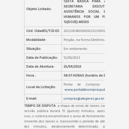
CESTA BÁSICA PARA ATENDER À
SECRETARIA EXECUTIVA DE
Objeto Licitado:
ASSISTÊNCIA SOCIAL E DIREITOS
HUMANOS POR UM PERÍODO DE
12(DOZE) MESES
Cód. CidadES/TCE-ES:
2023.004E0500002.02.0005
Modalidade:
Pregão, na forma Eletrônica
Situação:
Em andamento
Data de Publicação:
12/09/2023
Data de Abertura:
25/09/2023
Hora :
08:01 HORAS (horário de Brasília)
Portal de Compras Públicas –
Local da Licitação:
www.portaldecompraspublicas.com.br
E-mail:
compras@alegre.es.gov.br
TEMPO DE DISPUTA
: a etapa de envio de lances na
sessão pública durará 15 (quinze) minutos, após
isso, o sistema encaminhará o aviso de fechamento
iminente dos lances e, transcorrido o período de até
dez minutos, aleatoriamente determinado, a