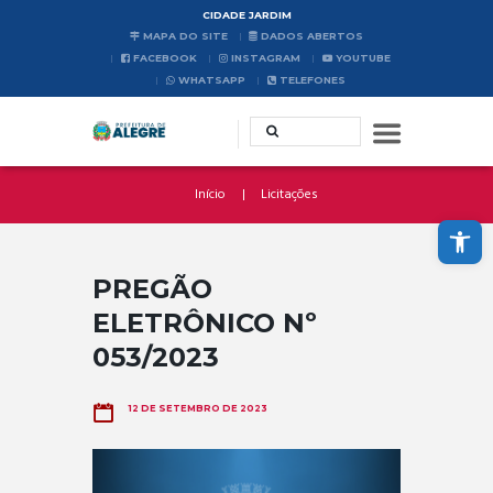
CIDADE JARDIM
MAPA DO SITE
DADOS ABERTOS
FACEBOOK
INSTAGRAM
YOUTUBE
WHATSAPP
TELEFONES
Início
Licitações
Abrir a barra de ferramentas
PREGÃO
ELETRÔNICO Nº
053/2023
12 DE SETEMBRO DE 2023