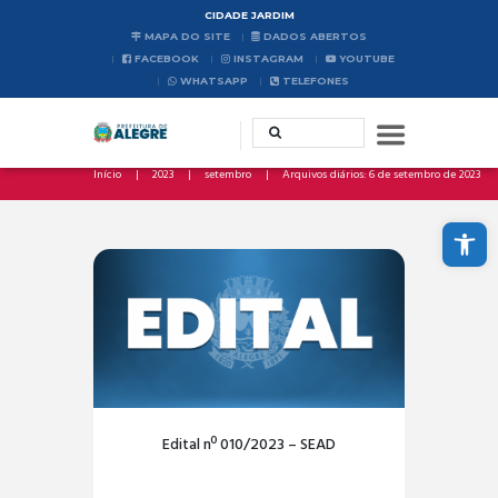
CIDADE JARDIM
MAPA DO SITE
DADOS ABERTOS
FACEBOOK
INSTAGRAM
YOUTUBE
WHATSAPP
TELEFONES
Início
2023
setembro
Arquivos diários: 6 de setembro de 2023
Abrir a barra de ferramentas
Edital nº 010/2023 – SEAD