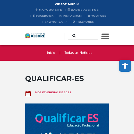
CIDADE JARDIM
MAPA DO SITE
DADOS ABERTOS
FACEBOOK
INSTAGRAM
YOUTUBE
WHATSAPP
TELEFONES
Início
Todas as Noticias
Abrir a barra de ferramentas
QUALIFICAR-ES
8 DE FEVEREIRO DE 2023