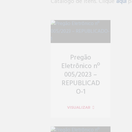
Catálogo de itens. Clique
aqui
pa
Pregão
Eletrônico nº
005/2023 –
REPUBLICAD
O-1
VISUALIZAR