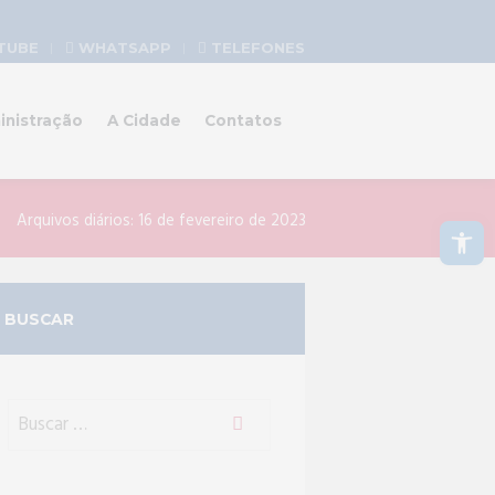
TUBE
WHATSAPP
TELEFONES
inistração
A Cidade
Contatos
Abrir a barra de ferramentas
Arquivos diários: 16 de fevereiro de 2023
BUSCAR