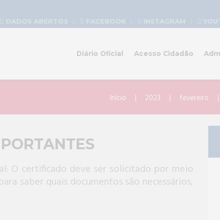
DADOS ABERTOS
FACEBOOK
INSTAGRAM
YOU
Diário Oficial
Acesso Cidadão
Adm
Início
2023
fevereiro
MPORTANTES
al: O certificado deve ser solicitado por meio
 para saber quais documentos são necessários,