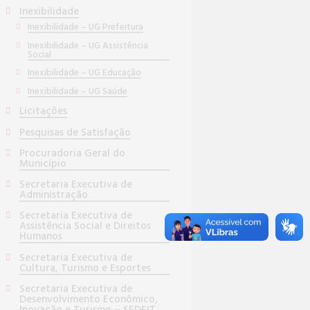
Inexibilidade
Inexibilidade – UG Prefeitura
Inexibilidade – UG Assistência
Social
Inexibilidade – UG Educação
Inexibilidade – UG Saúde
Licitações
Pesquisas de Satisfação
Procuradoria Geral do
Município
Secretaria Executiva de
Administração
Secretaria Executiva de
Assistência Social e Direitos
Humanos
Secretaria Executiva de
Cultura, Turismo e Esportes
Secretaria Executiva de
Desenvolvimento Econômico,