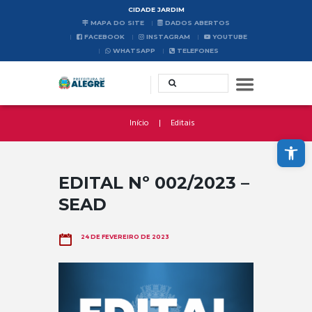
CIDADE JARDIM
MAPA DO SITE
DADOS ABERTOS
FACEBOOK
INSTAGRAM
YOUTUBE
WHATSAPP
TELEFONES
Início
Editais
Abrir a barra de ferramentas
EDITAL Nº 002/2023 –
SEAD
24 DE FEVEREIRO DE 2023