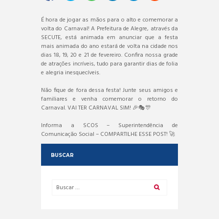
É hora de jogar as mãos para o alto e comemorar a
volta do Carnaval! A Prefeitura de Alegre, através da
SECUTE, está animada em anunciar que a festa
mais animada do ano estará de volta na cidade nos
dias 18, 19, 20 e 21 de fevereiro. Confira nossa grade
de atrações incríveis, tudo para garantir dias de folia
e alegria inesquecíveis.
Não fique de fora dessa festa! Junte seus amigos e
familiares e venha comemorar o retorno do
Carnaval. VAI TER CARNAVAL SIM! 🎉🎭🎊
Informa a SCOS – Superintendência de
Comunicação Social – COMPARTILHE ESSE POST! 🚀
BUSCAR