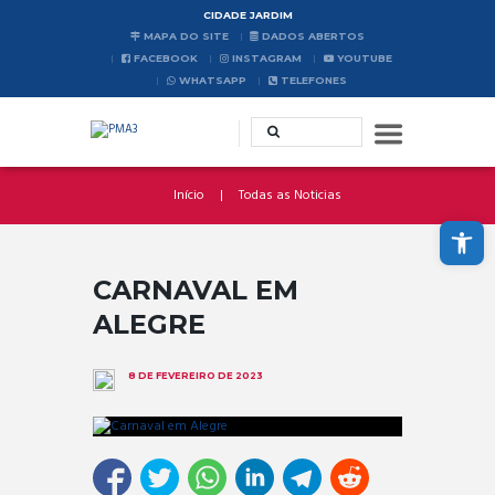
CIDADE JARDIM
MAPA DO SITE
DADOS ABERTOS
FACEBOOK
INSTAGRAM
YOUTUBE
WHATSAPP
TELEFONES
Início
Todas as Noticias
Abrir a barra de ferramentas
CARNAVAL EM
ALEGRE
8 DE FEVEREIRO DE 2023