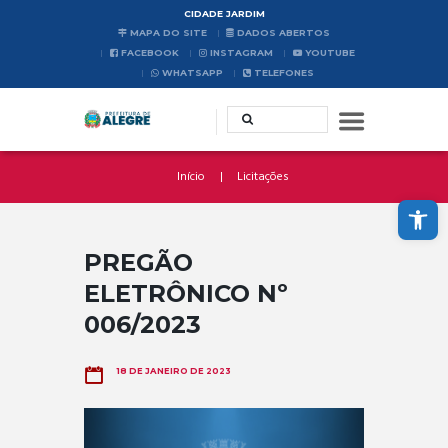
CIDADE JARDIM
MAPA DO SITE
DADOS ABERTOS
FACEBOOK
INSTAGRAM
YOUTUBE
WHATSAPP
TELEFONES
Início
Licitações
Abrir a barra de ferramentas
PREGÃO
ELETRÔNICO Nº
006/2023
18 DE JANEIRO DE 2023