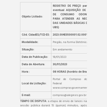
REGISTRO DE PREÇO para futura e
eventual AQUISIÇÃO DE MATERIAIS
DE CONSUMO ODONTOLÓGICO,
Objeto Licitado:
PARA ATENDER AS NECESSIDADES
DAS UNIDADES BÁSICAS DE SAÚDE –
UBS)
Cód. CidadES/TCE-ES:
2023.004E0500001.02.0001
Modalidade:
Pregão, na forma Eletrônica
Situação:
Em andamento
Data de Publicação:
18/01/2023
Data de Abertura:
30/01/2023
Hora :
08 HORAS (horário de Brasília)
Portal de Compras do Governo
Local da Licitação:
Federal –
www.comprasgovernamentais.gov.br.
E-mail:
compras@alegre.es.gov.br
TEMPO DE DISPUTA
:
a etapa de envio de lances na
sessão pública durará 15 (quinze) minutos, após