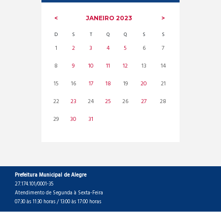
JANEIRO
2023
D
S
T
Q
Q
S
S
1
2
3
4
5
6
7
8
9
10
11
12
13
14
15
16
17
18
19
20
21
22
23
24
25
26
27
28
29
30
31
Prefeitura Municipal de Alegre
27.174.101/0001-35
Atendimento de Segunda à Sexta-Feira
07:30 às 11:30 horas / 13:00 às 17:00 horas