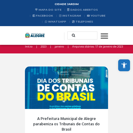
CIDADE JARDIM
MAPA DO SITE
DADOS ABERTOS
FACEBOOK
INSTAGRAM
YOUTUBE
WHATSAPP
TELEFONES
Início
2023
janeiro
Arquivos diários: 17 de janeiro de 2023
Abrir a barra de ferramentas
A Prefeitura Municipal de Alegre
parabeniza os Tribunais de Contas do
Brasil