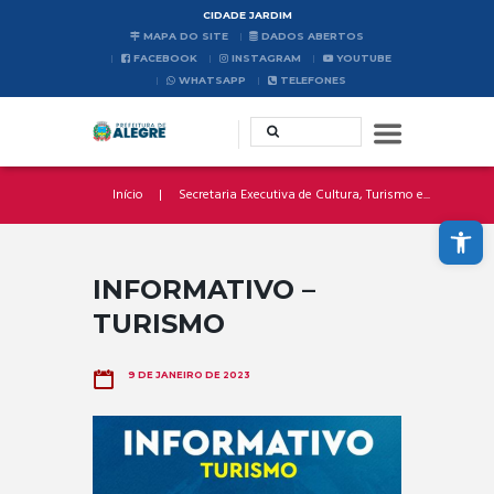
CIDADE JARDIM
MAPA DO SITE
DADOS ABERTOS
FACEBOOK
INSTAGRAM
YOUTUBE
WHATSAPP
TELEFONES
Início
Secretaria Executiva de Cultura, Turismo e...
Abrir a barra de ferramentas
INFORMATIVO –
TURISMO
9 DE JANEIRO DE 2023