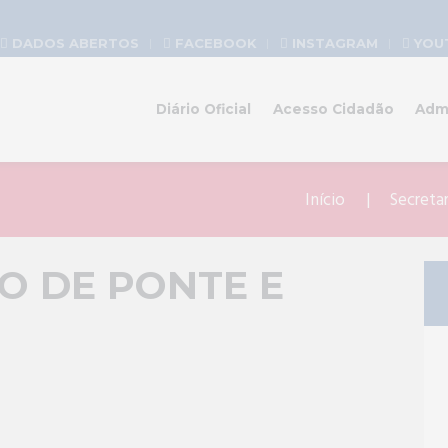
DADOS ABERTOS
FACEBOOK
INSTAGRAM
YOU
Diário Oficial
Acesso Cidadão
Adm
Início
Secreta
O DE PONTE E