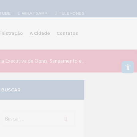
TUBE
WHATSAPP
TELEFONES
inistração
A Cidade
Contatos
Abrir a barra de ferramentas
ria Executiva de Obras, Saneamento e...
BUSCAR