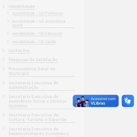
Inexibilidade
Inexibilidade – UG Prefeitura
Inexibilidade – UG Assistência
Social
Inexibilidade – UG Educação
Inexibilidade – UG Saúde
Licitações
Pesquisas de Satisfação
Procuradoria Geral do
Município
Secretaria Executiva de
Administração
Secretaria Executiva de
Assistência Social e Direitos
Humanos
Secretaria Executiva de
Cultura, Turismo e Esportes
Secretaria Executiva de
Desenvolvimento Econômico,