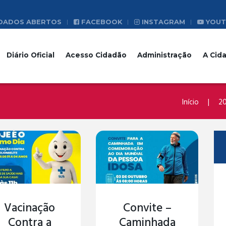
DADOS ABERTOS
FACEBOOK
INSTAGRAM
YOUT
Diário Oficial
Acesso Cidadão
Administração
A Cid
Início
2
Vacinação
Convite –
Contra a
Caminhada