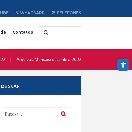
UBE
WHATSAPP
TELEFONES
ade
Contatos
Abrir a barra de ferramentas
022
Arquivos Mensais: setembro 2022
BUSCAR