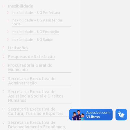
Inexibilidade
Inexibilidade – UG Prefeitura
Inexibilidade – UG Assistência
Social
Inexibilidade – UG Educação
Inexibilidade – UG Saúde
Licitações
Pesquisas de Satisfação
Procuradoria Geral do
Município
Secretaria Executiva de
Administração
Secretaria Executiva de
Assistência Social e Direitos
Humanos
Secretaria Executiva de
Cultura, Turismo e Esportes
Secretaria Executiva de
Desenvolvimento Econômico,