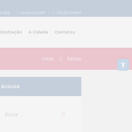
TUBE
WHATSAPP
TELEFONES
inistração
A Cidade
Contatos
Abrir a barra de ferramentas
Início
Editais
BUSCAR