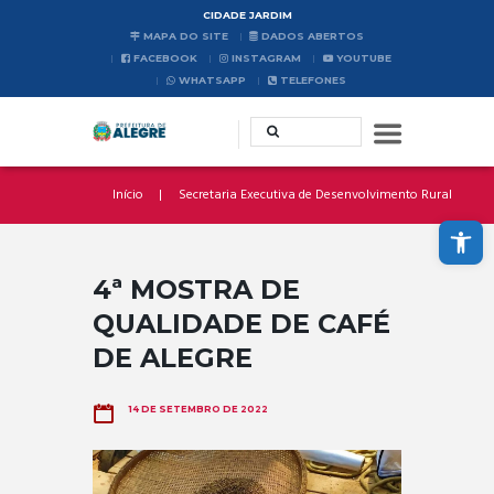
CIDADE JARDIM
MAPA DO SITE
DADOS ABERTOS
FACEBOOK
INSTAGRAM
YOUTUBE
WHATSAPP
TELEFONES
Início
Secretaria Executiva de Desenvolvimento Rural
Abrir a barra de ferramentas
4ª MOSTRA DE
QUALIDADE DE CAFÉ
DE ALEGRE
14 DE SETEMBRO DE 2022