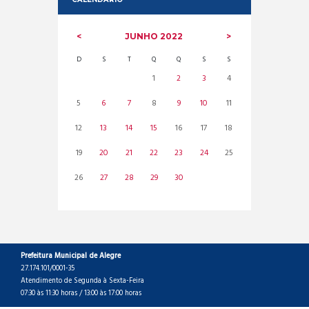
JUNHO
2022
D
S
T
Q
Q
S
S
1
2
3
4
5
6
7
8
9
10
11
12
13
14
15
16
17
18
19
20
21
22
23
24
25
26
27
28
29
30
Prefeitura Municipal de Alegre
27.174.101/0001-35
Atendimento de Segunda à Sexta-Feira
07:30 às 11:30 horas / 13:00 às 17:00 horas