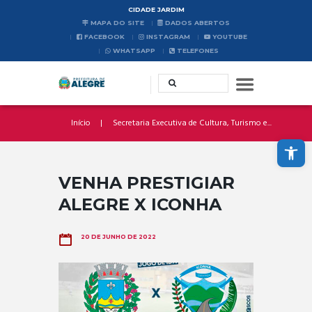
CIDADE JARDIM
MAPA DO SITE
DADOS ABERTOS
FACEBOOK
INSTAGRAM
YOUTUBE
WHATSAPP
TELEFONES
Início
Secretaria Executiva de Cultura, Turismo e...
Abrir a barra de ferramentas
VENHA PRESTIGIAR
ALEGRE X ICONHA
20 DE JUNHO DE 2022