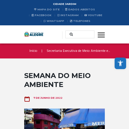
CIDADE JARDIM
MAPA DO SITE
DADOS ABERTOS
FACEBOOK
INSTAGRAM
YOUTUBE
WHATSAPP
TELEFONES
Início
Secretaria Executiva de Meio Ambiente e...
Abrir a barra de ferramentas
SEMANA DO MEIO
AMBIENTE
7 DE JUNHO DE 2022