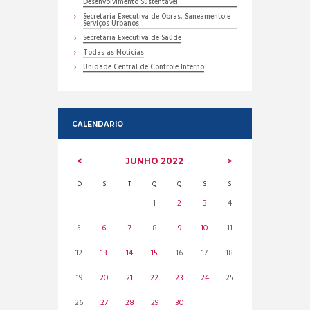
Desenvolvimento Sustentável
Secretaria Executiva de Obras, Saneamento e
Serviços Urbanos
Secretaria Executiva de Saúde
Todas as Noticias
Unidade Central de Controle Interno
CALENDARIO
JUNHO
2022
D
S
T
Q
Q
S
S
1
2
3
4
5
6
7
8
9
10
11
12
13
14
15
16
17
18
19
20
21
22
23
24
25
26
27
28
29
30