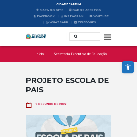
CIDADE JARDIM
MAPA DO SITE
DADOS ABERTOS
FACEBOOK
INSTAGRAM
YOUTUBE
WHATSAPP
TELEFONES
Início
Secretaria Executiva de Educação
Abrir a barra de ferramentas
PROJETO ESCOLA DE
PAIS
9 DE JUNHO DE 2022