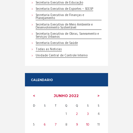
Secretaria Executiva de Educação
Secretaria Executiva de Esportes – SEESP
Secretaria Executiva de Finanças e
Planejamento
Secretaria Executiva de Meio Ambiente e
Desenvolvimento Sustentável
Secretaria Executiva de Obras, Saneamento e
Serviços Urbanos
Secretaria Executiva de Saúde
Todas as Noticias
Unidade Central de Controle Interno
CALENDARIO
JUNHO
2022
D
S
T
Q
Q
S
S
1
2
3
4
5
6
7
8
9
10
11