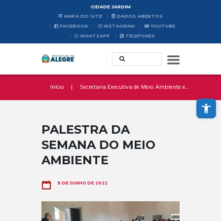
CIDADE JARDIM
MAPA DO SITE
DADOS ABERTOS
FACEBOOK
INSTAGRAM
YOUTUBE
WHATSAPP
TELEFONES
Início
Secretaria Executiva de Meio Ambiente e...
Abrir a barra de ferramentas
PALESTRA DA
SEMANA DO MEIO
AMBIENTE
9 DE JUNHO DE 2022