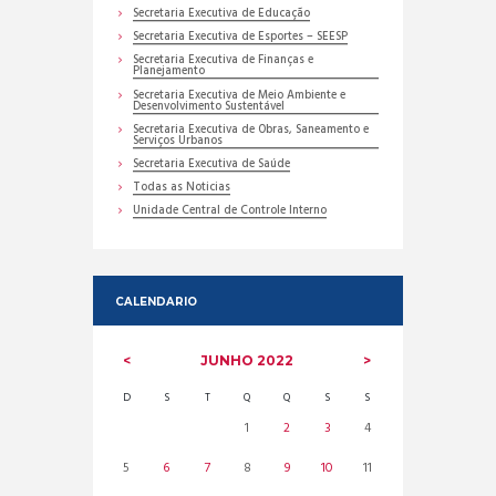
Secretaria Executiva de Educação
Secretaria Executiva de Esportes – SEESP
Secretaria Executiva de Finanças e
Planejamento
Secretaria Executiva de Meio Ambiente e
Desenvolvimento Sustentável
Secretaria Executiva de Obras, Saneamento e
Serviços Urbanos
Secretaria Executiva de Saúde
Todas as Noticias
Unidade Central de Controle Interno
CALENDARIO
JUNHO
2022
D
S
T
Q
Q
S
S
1
2
3
4
5
6
7
8
9
10
11