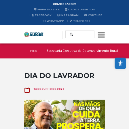
CIDADE JARDIM
MAPA DO SITE
DADOS ABERTOS
FACEBOOK
INSTAGRAM
YOUTUBE
WHATSAPP
TELEFONES
Início
Secretaria Executiva de Desenvolvimento Rural
Abrir a barra de ferramentas
DIA DO LAVRADOR
23 DE JUNHO DE 2022