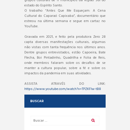
grupos culturais de 11 municípios da região Sul do
estado do Espírito Santo.
O trabalho “Antes Que Me Esqueçam: A Cena
Cultural do Caparaó Capixaba”, documentário que
estreou na última semana e segue em cartaz no
YouTube.
Gravada em 2021, e feito pela produtora Zero 28
capta diversas manifestações culturais, algumas
não vistas com tanta frequência nos últimos anos.
Dentre grupos entrevistados, estão Capoeira, Bate
Flecha, Boi Pintadinho, Quadrilha e Folia de Reis,
onde membros falaram sobre os desafios de se
manter a cultura popular, sobre a fé e sobre os
impactos da pandemia em suas atividades.
ASSISTA ATRAVÉS DO LINK:
https://www.youtube.com/watch?v=TPZKFIw-tB8
BUSCAR