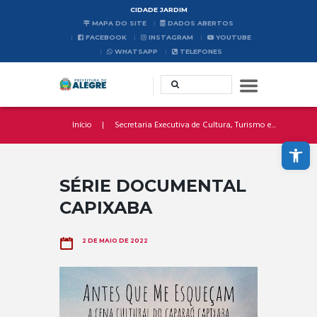
CIDADE JARDIM
MAPA DO SITE
DADOS ABERTOS
FACEBOOK
INSTAGRAM
YOUTUBE
WHATSAPP
TELEFONES
Início
Secretaria Executiva de Cultura, Turismo e...
Abrir a barra de ferramentas
SÉRIE DOCUMENTAL
CAPIXABA
2 DE MAIO DE 2022