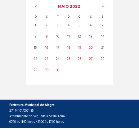
MAIO
2022
D
S
T
Q
Q
S
S
1
2
3
4
5
6
7
8
9
10
11
12
13
14
15
16
17
18
19
20
21
22
23
24
25
26
27
28
29
30
31
Prefeitura Municipal de Alegre
27.174.101/0001-35
Atendimento de Segunda à Sexta-Feira
07:30 às 11:30 horas / 13:00 às 17:00 horas