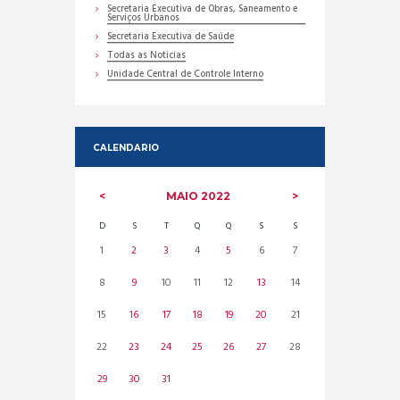
Secretaria Executiva de Obras, Saneamento e
Serviços Urbanos
Secretaria Executiva de Saúde
Todas as Noticias
Unidade Central de Controle Interno
CALENDARIO
MAIO
2022
D
S
T
Q
Q
S
S
1
2
3
4
5
6
7
8
9
10
11
12
13
14
15
16
17
18
19
20
21
22
23
24
25
26
27
28
29
30
31