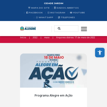
CIDADE JARDIM
MAPA DO SITE
DADOS ABERTOS
FACEBOOK
INSTAGRAM
YOUTUBE
WHATSAPP
TELEFONES
Início
2022
maio
Arquivos diários: 17 de maio de 2022
Abrir a barra de ferramentas
Programa Alegre em Ação