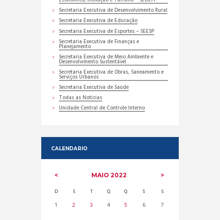
Econômico, Inovação e Turismo – SEDEIT
Secretaria Executiva de Desenvolvimento Rural
Secretaria Executiva de Educação
Secretaria Executiva de Esportes – SEESP
Secretaria Executiva de Finanças e
Planejamento
Secretaria Executiva de Meio Ambiente e
Desenvolvimento Sustentável
Secretaria Executiva de Obras, Saneamento e
Serviços Urbanos
Secretaria Executiva de Saúde
Todas as Noticias
Unidade Central de Controle Interno
CALENDARIO
MAIO
2022
D
S
T
Q
Q
S
S
1
2
3
4
5
6
7