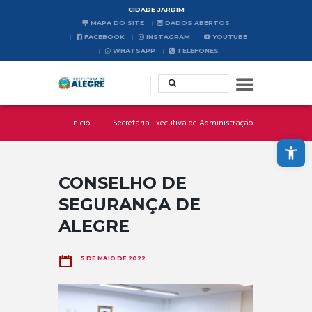
CIDADE JARDIM
MAPA DO SITE
DADOS ABERTOS
FACEBOOK
INSTAGRAM
YOUTUBE
WHATSAPP
TELEFONES
Início
Secretaria Executiva de Administração
Abrir a barra de ferramentas
CONSELHO DE
SEGURANÇA DE
ALEGRE
5 DE MAIO DE 2022