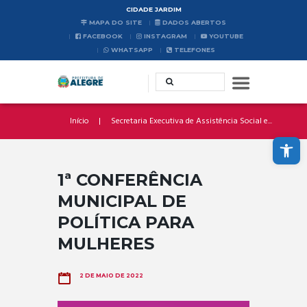
CIDADE JARDIM
MAPA DO SITE
DADOS ABERTOS
FACEBOOK
INSTAGRAM
YOUTUBE
WHATSAPP
TELEFONES
Início
Secretaria Executiva de Assistência Social e...
Abrir a barra de ferramentas
1ª CONFERÊNCIA
MUNICIPAL DE
POLÍTICA PARA
MULHERES
2 DE MAIO DE 2022