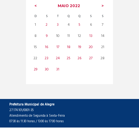
MAIO
2022
D
S
T
Q
Q
S
S
1
2
3
4
5
6
7
8
9
10
11
12
13
14
15
16
17
18
19
20
21
22
23
24
25
26
27
28
29
30
31
Prefeitura Municipal de Alegre
27.174.101/0001-35
Atendimento de Segunda à Sexta-Feira
07:30 às 11:30 horas / 13:00 às 17:00 horas