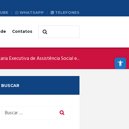
UBE
WHATSAPP
TELEFONES
ade
Contatos
Abrir a barra de ferramentas
aria Executiva de Assistência Social e...
BUSCAR