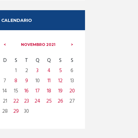
CALENDARIO
NOVEMBRO
2021
D
S
T
Q
Q
S
S
1
2
3
4
5
6
7
8
9
10
11
12
13
14
15
16
17
18
19
20
21
22
23
24
25
26
27
28
29
30