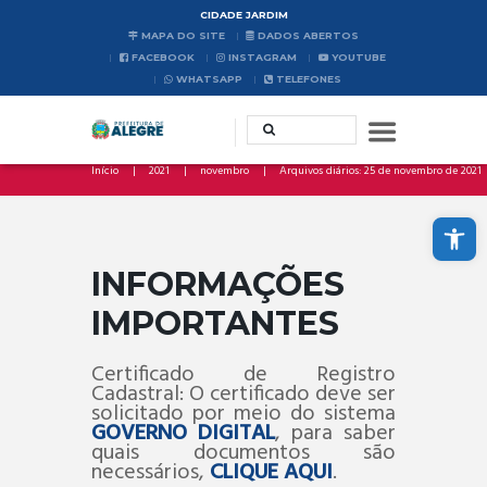
CIDADE JARDIM
MAPA DO SITE
DADOS ABERTOS
FACEBOOK
INSTAGRAM
YOUTUBE
WHATSAPP
TELEFONES
Início
2021
novembro
Arquivos diários: 25 de novembro de 2021
Abrir a barra de ferramentas
INFORMAÇÕES
IMPORTANTES
Certificado de Registro
Cadastral: O certificado deve ser
solicitado por meio do sistema
GOVERNO DIGITAL
, para saber
quais documentos são
necessários,
CLIQUE AQUI
.