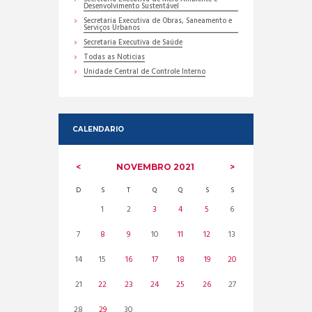
Desenvolvimento Sustentável
Secretaria Executiva de Obras, Saneamento e
Serviços Urbanos
Secretaria Executiva de Saúde
Todas as Noticias
Unidade Central de Controle Interno
CALENDARIO
NOVEMBRO
2021
D
S
T
Q
Q
S
S
1
2
3
4
5
6
7
8
9
10
11
12
13
14
15
16
17
18
19
20
21
22
23
24
25
26
27
28
29
30