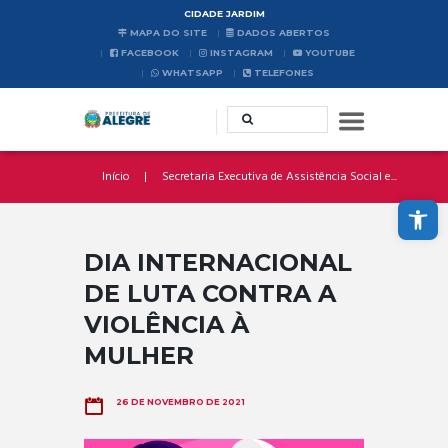
CIDADE JARDIM
MAPA DO SITE
DADOS ABERTOS
FACEBOOK
INSTAGRAM
YOUTUBE
WHATSAPP
TELEFONES
Início
Secretaria Executiva de Assistência Social e...
Abrir a barra de ferramentas
DIA INTERNACIONAL
DE LUTA CONTRA A
VIOLÊNCIA À
MULHER
26 DE NOVEMBRO DE 2021