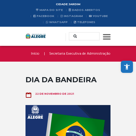
CIDADE JARDIM
MAPA DO SITE
DADOS ABERTOS
FACEBOOK
INSTAGRAM
YOUTUBE
WHATSAPP
TELEFONES
Início
Secretaria Executiva de Administração
Abrir a barra de ferramentas
DIA DA BANDEIRA
22 DE NOVEMBRO DE 2021