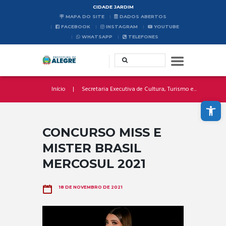
CIDADE JARDIM
MAPA DO SITE
DADOS ABERTOS
FACEBOOK
INSTAGRAM
YOUTUBE
WHATSAPP
TELEFONES
Início
Secretaria Executiva de Cultura, Turismo e...
Abrir a barra de ferramentas
CONCURSO MISS E
MISTER BRASIL
MERCOSUL 2021
18 DE NOVEMBRO DE 2021