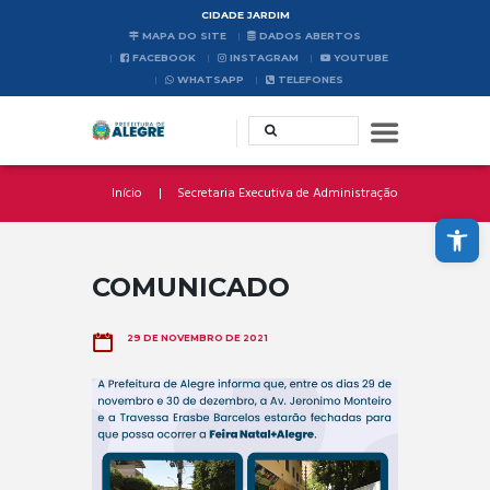
CIDADE JARDIM
MAPA DO SITE
DADOS ABERTOS
FACEBOOK
INSTAGRAM
YOUTUBE
WHATSAPP
TELEFONES
Início
Secretaria Executiva de Administração
Abrir a barra de ferramentas
COMUNICADO
29 DE NOVEMBRO DE 2021