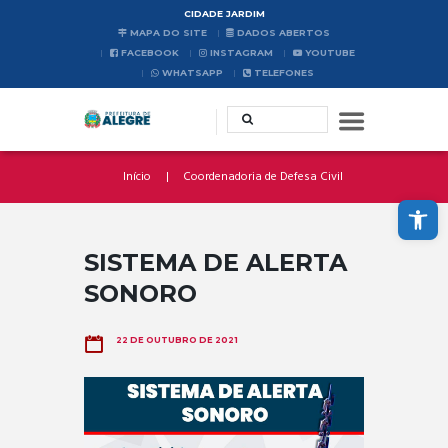
CIDADE JARDIM
MAPA DO SITE
DADOS ABERTOS
FACEBOOK
INSTAGRAM
YOUTUBE
WHATSAPP
TELEFONES
Início
Coordenadoria de Defesa Civil
Abrir a barra de ferramentas
SISTEMA DE ALERTA
SONORO
22 DE OUTUBRO DE 2021