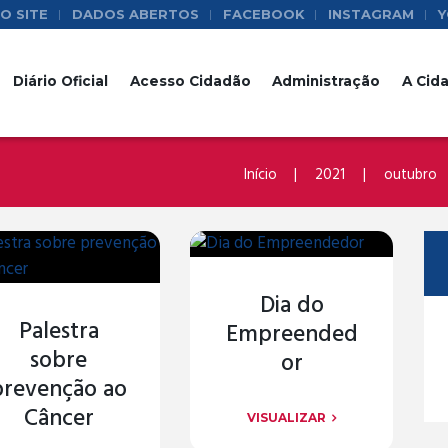
O SITE
DADOS ABERTOS
FACEBOOK
INSTAGRAM
Y
Diário Oficial
Acesso Cidadão
Administração
A Cid
Início
2021
outubro
Dia do
Palestra
Empreended
sobre
or
prevenção ao
Câncer
VISUALIZAR