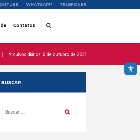
OUTUBE
WHATSAPP
TELEFONES
ade
Contatos
Arquivos diários: 6 de outubro de 2021
Abrir a barra de ferramentas
BUSCAR