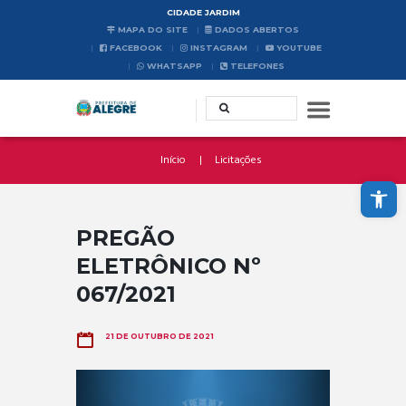
CIDADE JARDIM
MAPA DO SITE
DADOS ABERTOS
FACEBOOK
INSTAGRAM
YOUTUBE
WHATSAPP
TELEFONES
Início
Licitações
Abrir a barra de ferramentas
PREGÃO
ELETRÔNICO Nº
067/2021
21 DE OUTUBRO DE 2021