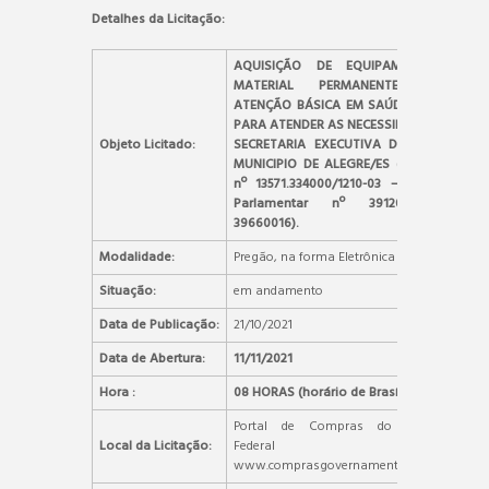
Detalhes da Licitação:
AQUISIÇÃO DE EQUIPAMENTO E
MATERIAL PERMANENTE PARA
ATENÇÃO BÁSICA EM SAÚDE BUCAL,
PARA ATENDER AS NECESSIDADES DA
Objeto Licitado:
SECRETARIA EXECUTIVA DE SAÚDE,
MUNICIPIO DE ALEGRE/ES (Proposta
nº 13571.334000/1210-03 – Emenda
Parlamentar nº 39120003 e
39660016).
Modalidade:
Pregão, na forma Eletrônica
Situação:
em andamento
Data de Publicação:
21/10/2021
Data de Abertura:
11/11/2021
Hora :
08 HORAS (horário de Brasília)
Portal de Compras do Governo
Local da Licitação:
Federal –
www.comprasgovernamentais.gov.br.