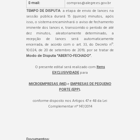
E-mail:
compras@alegre.es.gov.br
TEMPO DE DISPUTA
: a etapa de envio de lances na
sessão pública durará 15 (quinze) minutos, após
isso, o sistema encaminhará o aviso de fechamento
iminente dos lances e, transcorrido o período de até
dez minutos, aleatoriamente determinado, a
recepção de lances será automaticamente
encerrada, de acordo com o art. 33, do Decreto nº.
10.024, de 20 de setembro de 2019, por se tratar de
Modo de Disputa “ABERTO-FECHADO”.
O presente edital será realizado com
Itens
EXCLUSIVIDADE
para
MICROEMPRESAS (ME)
e
EMPRESAS DE PEQUENO
PORTE (EPP)
,
conforme disposto nos Artigos 47 e 48 da Lei
Complementar n° 147/2014
Documentos: