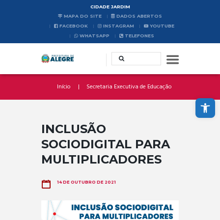
CIDADE JARDIM
MAPA DO SITE
DADOS ABERTOS
FACEBOOK
INSTAGRAM
YOUTUBE
WHATSAPP
TELEFONES
Início
Secretaria Executiva de Educação
Abrir a barra de ferramentas
INCLUSÃO
SOCIODIGITAL PARA
MULTIPLICADORES
14 DE OUTUBRO DE 2021