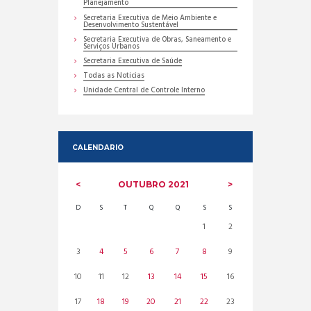
Planejamento
Secretaria Executiva de Meio Ambiente e
Desenvolvimento Sustentável
Secretaria Executiva de Obras, Saneamento e
Serviços Urbanos
Secretaria Executiva de Saúde
Todas as Noticias
Unidade Central de Controle Interno
CALENDARIO
OUTUBRO
2021
D
S
T
Q
Q
S
S
1
2
3
4
5
6
7
8
9
10
11
12
13
14
15
16
17
18
19
20
21
22
23