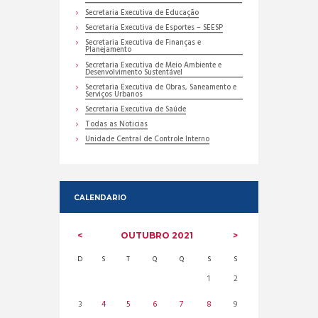
Secretaria Executiva de Educação
Secretaria Executiva de Esportes – SEESP
Secretaria Executiva de Finanças e
Planejamento
Secretaria Executiva de Meio Ambiente e
Desenvolvimento Sustentável
Secretaria Executiva de Obras, Saneamento e
Serviços Urbanos
Secretaria Executiva de Saúde
Todas as Noticias
Unidade Central de Controle Interno
CALENDARIO
OUTUBRO
2021
D
S
T
Q
Q
S
S
1
2
3
4
5
6
7
8
9