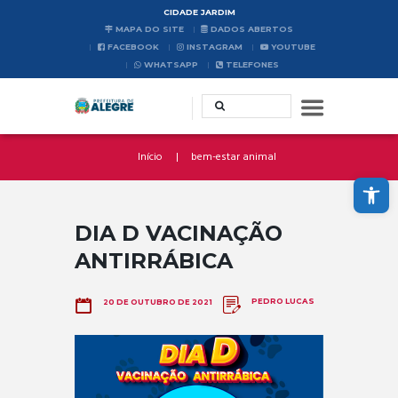
CIDADE JARDIM
MAPA DO SITE
DADOS ABERTOS
FACEBOOK
INSTAGRAM
YOUTUBE
WHATSAPP
TELEFONES
Início
bem-estar animal
Abrir a barra de ferramentas
DIA D VACINAÇÃO
ANTIRRÁBICA
PEDRO LUCAS
20 DE OUTUBRO DE 2021