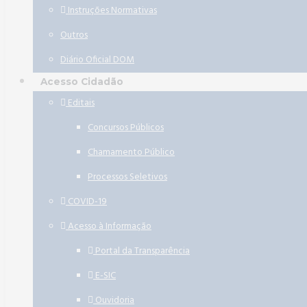
Instruções Normativas
Outros
Diário Oficial DOM
Acesso Cidadão
Editais
Concursos Públicos
Chamamento Público
Processos Seletivos
COVID-19
Acesso à Informação
Portal da Transparência
E-SIC
Ouvidoria