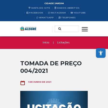
CIDADE JARDIM
MAPA DO SITE
DADOS ABERTOS
FACEBOOK
INSTAGRAM
YOUTUBE
WHATSAPP
TELEFONES
Início
Licitações
Abrir a barra de ferramentas
TOMADA DE PREÇO
004/2021
1 DE JUNHO DE 2021