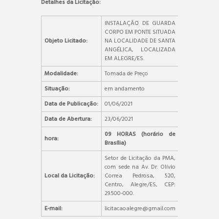
Detalhes da Licitação:
INSTALAÇÃO DE GUARDA
CORPO EM PONTE SITUADA
Objeto Licitado:
NA LOCALIDADE DE SANTA
ANGÉLICA, LOCALIZADA
EM ALEGRE/ES.
Modalidade:
Tomada de Preço
Situação:
em andamento
Data de Publicação:
01/06/2021
Data de Abertura:
23/06/2021
09 HORAS (horário de
hora:
Brasília)
Setor de Licitação da PMA,
com sede na Av. Dr. Olívio
Local da Licitação:
Correa Pedrosa, 520,
Centro, Alegre/ES, CEP:
29.500-000.
E-mail:
licitacaoalegre@gmail.com