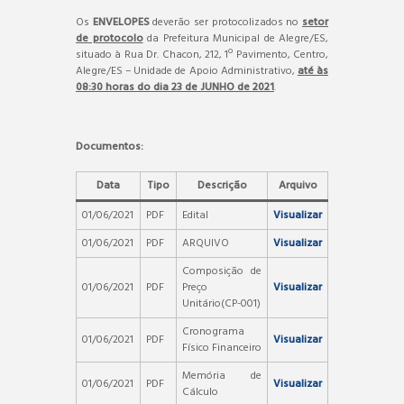
Os
ENVELOPES
deverão ser protocolizados no
setor
de protocolo
da Prefeitura Municipal de Alegre/ES,
situado à Rua Dr. Chacon, 212, 1º Pavimento, Centro,
Alegre/ES – Unidade de Apoio Administrativo,
até às
08:30 horas do dia 23 de JUNHO de 2021
.
Documentos:
Data
Tipo
Descrição
Arquivo
01/06/2021
PDF
Edital
Visualizar
01/06/2021
PDF
ARQUIVO
Visualizar
Composição de
01/06/2021
PDF
Preço
Visualizar
Unitário(CP-001)
Cronograma
01/06/2021
PDF
Visualizar
Físico Financeiro
Memória de
01/06/2021
PDF
Visualizar
Cálculo