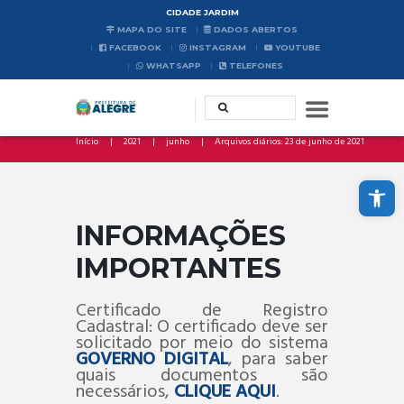
CIDADE JARDIM
MAPA DO SITE
DADOS ABERTOS
FACEBOOK
INSTAGRAM
YOUTUBE
WHATSAPP
TELEFONES
Início
2021
junho
Arquivos diários: 23 de junho de 2021
Abrir a barra de ferramentas
INFORMAÇÕES
IMPORTANTES
Certificado de Registro
Cadastral: O certificado deve ser
solicitado por meio do sistema
GOVERNO DIGITAL
, para saber
quais documentos são
necessários,
CLIQUE AQUI
.