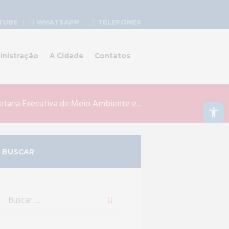
TUBE
WHATSAPP
TELEFONES
inistração
A Cidade
Contatos
Abrir a barra de ferramentas
etaria Executiva de Meio Ambiente e...
BUSCAR