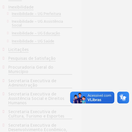
Inexibilidade
Inexibilidade – UG Prefeitura
Inexibilidade – UG Assistência
Social
Inexibilidade – UG Educação
Inexibilidade – UG Saúde
Licitações
Pesquisas de Satisfação
Procuradoria Geral do
Município
Secretaria Executiva de
Administração
Secretaria Executiva de
Assistência Social e Direitos
Humanos
Secretaria Executiva de
Cultura, Turismo e Esportes
Secretaria Executiva de
Desenvolvimento Econômico,