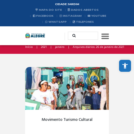
CIDADE JARDIM
MAPA DO SITE
DADOS ABERTOS
FACEBOOK
INSTAGRAM
YOUTUBE
WHATSAPP
TELEFONES
Início
2021
janeiro
Arquivos diários: 26 de janeiro de 2021
Abrir a barra de ferramentas
Movimento Turismo Cultural