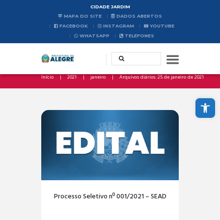
CIDADE JARDIM
MAPA DO SITE
DADOS ABERTOS
FACEBOOK
INSTAGRAM
YOUTUBE
WHATSAPP
TELEFONES
Início
2021
janeiro
Arquivos diários: 25 de janeiro de 2021
Abrir a barra de ferramentas
Processo Seletivo nº 001/2021 – SEAD