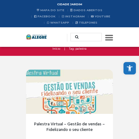
CIDADE JARDIM
MAPA DO SITE
DADOS ABERTOS
FACEBOOK
INSTAGRAM
YOUTUBE
WHATSAPP
TELEFONES
Início
Tag: palestra
Abrir a barra de ferramentas
Palestra Virtual – Gestão de vendas –
Fidelizando o seu cliente