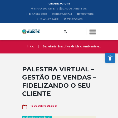
CIDADE JARDIM
MAPA DO SITE
DADOS ABERTOS
FACEBOOK
INSTAGRAM
YOUTUBE
WHATSAPP
TELEFONES
Início
Secretaria Executiva de Meio Ambiente e...
Abrir a barra de ferramentas
PALESTRA VIRTUAL –
GESTÃO DE VENDAS –
FIDELIZANDO O SEU
CLIENTE
12 DE JULHO DE 2021