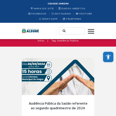
CIDADE JARDIM
MAPA DO SITE
DADOS ABERTOS
FACEBOOK
INSTAGRAM
YOUTUBE
WHATSAPP
TELEFONES
Início
Tag: Audiência Publica
Abrir a barra de ferramentas
Audiência Pública da Saúde referente
ao segundo quadrimestre de 2024